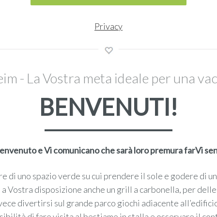
Privacy
 - La Vostra meta ideale per una vac
BENVENUTI!
o benvenuto e Vi comunicano che sarà loro premura farVi se
are di uno spazio verde su cui prendere il sole e godere di u
a Vostra disposizione anche un grill a carbonella, per delle 
ece divertirsi sul grande parco giochi adiacente all’edific
sibilità di fare visita al bestiame in stalla e osservare il 