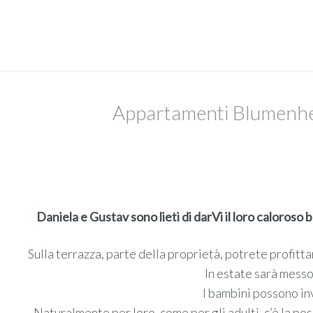
Appartamenti Blumenheim
Daniela e Gustav sono lieti di darVi il loro caloros
Sulla terrazza, parte della proprietà, potrete profitt
In estate sarà messo 
I bambini possono inv
Naturalmente per loro, come per gli adulti, c’è la pos