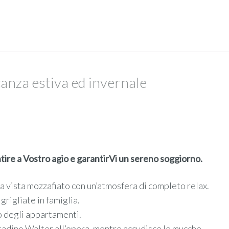
anza estiva ed invernale
ntire a Vostro agio e garantirVi un sereno soggiorno.
na vista mozzafiato con un’atmosfera di completo relax.
grigliate in famiglia.
io degli appartamenti.
contadino Walter all’opera, mentre accudisce le mucche.